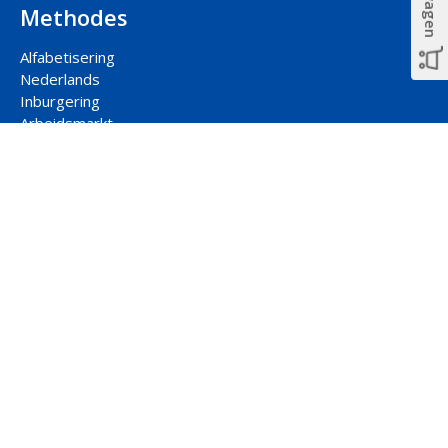
Methodes
Alfabetisering
Nederlands
Inburgering
Arbeidsmarkt
Participatie
Rekenen
Contact hoofdkantoor
Jaarbeursplein 22-2
3521 AP Utrecht
088 877 00 33
uitgeverij@ncbnet.nl
Social media