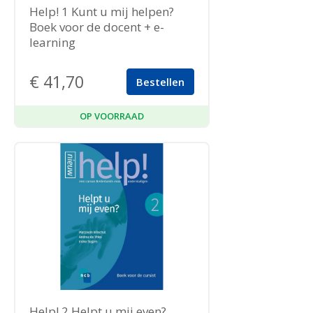
Help! 1 Kunt u mij helpen?
Boek voor de docent + e-
learning
€
41,70
Bestellen
OP VOORRAAD
Help! 2 Helpt u mij even?