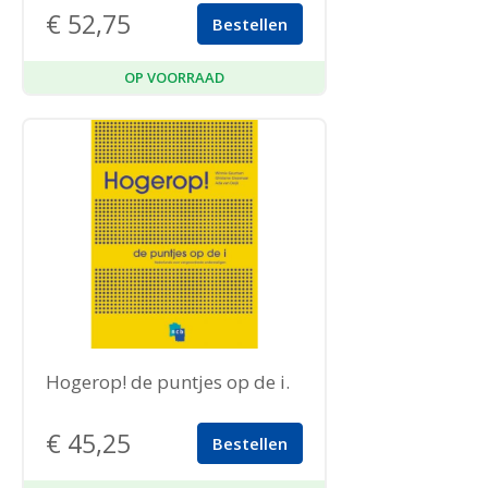
€
52,75
Bestellen
OP VOORRAAD
Hogerop! de puntjes op de i.
€
45,25
Bestellen