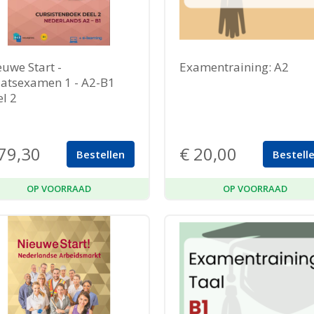
uwe Start -
Examentraining: A2
aatsexamen 1 - A2-B1
l 2
79,30
€
20,00
Bestellen
Bestell
OP VOORRAAD
OP VOORRAAD