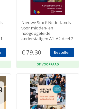
ds
Nieuwe Start! Nederlands
voor midden- en
hoogopgeleide
 1
anderstaligen A1-A2 deel 2
€
79,30
en
Bestellen
OP VOORRAAD