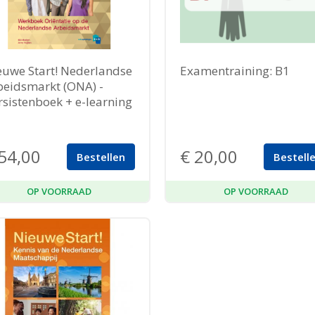
euwe Start! Nederlandse
Examentraining: B1
beidsmarkt (ONA) -
rsistenboek + e-learning
54,00
€
20,00
Bestellen
Bestell
OP VOORRAAD
OP VOORRAAD