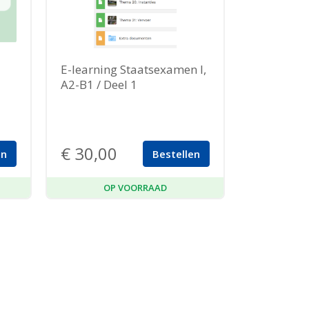
E-learning Staatsexamen I,
A2-B1 / Deel 1
€
30,00
en
Bestellen
OP VOORRAAD