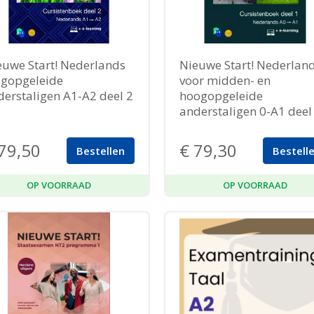
euwe Start! Nederlands
Nieuwe Start! Nederlan
agopgeleide
voor midden- en
derstaligen A1-A2 deel 2
hoogopgeleide
anderstaligen 0-A1 deel
79,50
€
79,30
Bestellen
Bestell
OP VOORRAAD
OP VOORRAAD