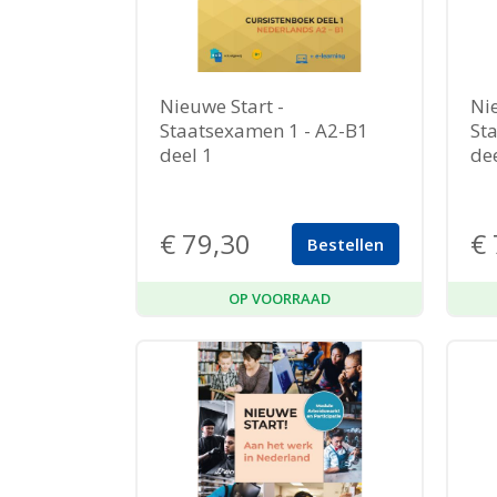
Nieuwe Start -
Nie
Staatsexamen 1 - A2-B1
St
deel 1
dee
€
79,30
€
Bestellen
OP VOORRAAD