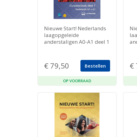
Nieuwe Start! Nederlands
Ni
laagopgeleide
la
anderstaligen A0-A1 deel 1
an
€
79,50
€
Bestellen
OP VOORRAAD