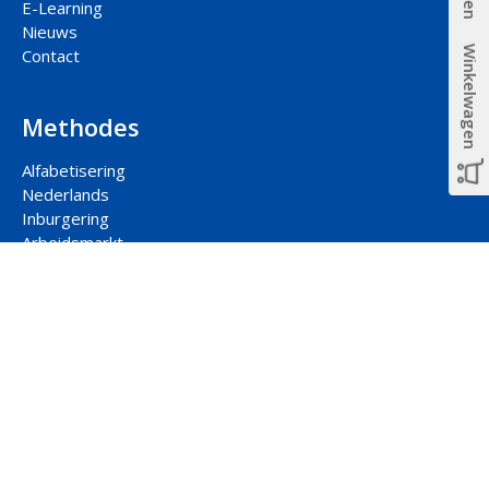
E-Learning
Nieuws
Winkelwagen
Contact
Methodes
Alfabetisering
Nederlands
Inburgering
Arbeidsmarkt
Participatie
Rekenen
Contact hoofdkantoor
Jaarbeursplein 22-2
3521 AP Utrecht
088 877 00 33