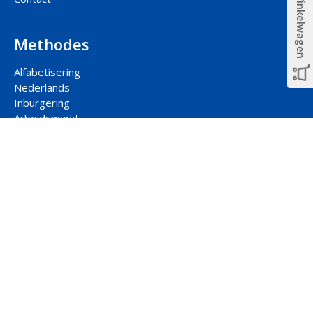
Winkelwagen
Methodes
Alfabetisering
Nederlands
Inburgering
Arbeidsmarkt
Participatie
Rekenen
Contact hoofdkantoor
Jaarbeursplein 22-2
3521 AP Utrecht
088 877 00 33
uitgeverij@ncbnet.nl