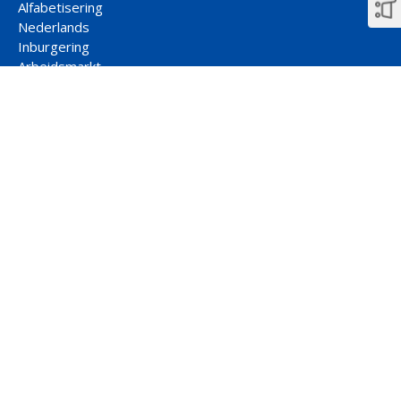
Alfabetisering
Nederlands
Inburgering
Arbeidsmarkt
Participatie
Rekenen
Contact hoofdkantoor
Jaarbeursplein 22-2
3521 AP Utrecht
088 877 00 33
uitgeverij@ncbnet.nl
Social media