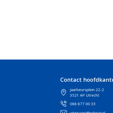
Contact hoofdkant
Jaarbeursplein 22-2
3521 AP Utrecht
088 877 00 33
uitgeverij@ncbnet.nl